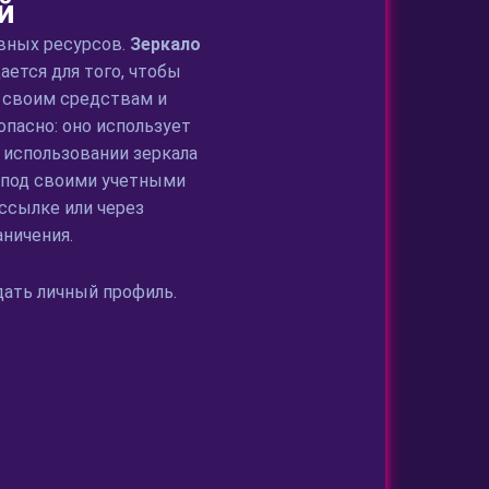
й
ивных ресурсов.
Зеркало
ается для того, чтобы
к своим средствам и
пасно: оно использует
 использовании зеркала
под своими учетными
ссылке или через
аничения.
дать личный профиль.