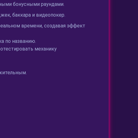
ными бонусными раундами.
жек, баккара и видеопокер.
реальном времени, создавая эффект
а по названию.
ротестировать механику
ожительным.