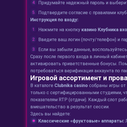
Придумайте надежный пароль и выберит
Подтвердите согласие с правилами клуб
Инструкция по входу:
Нажмите на кнопку
казино Клубника вх
Введите ваш логин (почту/телефон) и па
Если вы забыли данные, воспользуйтесь
Сразу после первого входа в личный кабин
активировать приветственные бонусы. Пом
потребоваться верификация аккаунта по па
Игровой ассортимент и пров
В каталоге
Clubnika casino
собраны игры от т
только с сертифицированными студиями, чт
показателям RTP (отдачи). Каждый слот раб
вмешательство в результат сессии.
Здесь вы найдете:
Классические «фруктовые» аппараты:
Л