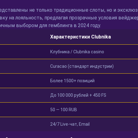
едставлены не только традиционные слоты, но и эксклю
вку на лояльность, предлагая прозрачные условия вейдже
ичным выбором для гемблинга в 2024 году.
Характеристики Clubnika
Клубника / Clubnika casino
Curacao (стандарт индустрии)
Более 1500+ позиций
До 100 000 рублей + 450 FS
50 — 100 RUB
24/7 Live-чат, Email