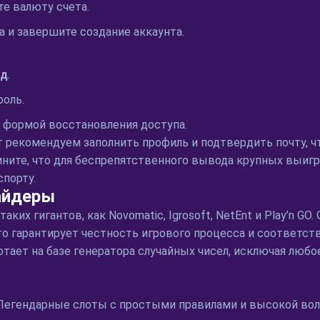
е валюту счета.
а и завершите создание аккаунта.
од
.
роль.
 формой восстановления доступа.
ет рекомендуем заполнить профиль и подтвердить почту, 
ните, что для беспрепятственного вывода крупных выи
спорту.
айдеры
аких гигантов, как Novomatic, Igrosoft, NetEnt и Play’n GO
о гарантирует честность игрового процесса и соответс
отает на базе генератора случайных чисел, исключая люб
егендарные слоты с простыми правилами и высокой вол