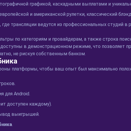
тографичной графикой, каскадными выплатами и уникаль
вропейской и американской рулетки, классический блэкд
 где трансляции ведутся из профессиональных студий в 
ьтры по категориям и провайдерам, а также строка поиск
доступны в демонстрационном режиме, что позволяет п
атно, не рискуя собственным банком.
бника
ороны платформы, чтобы ваш опыт был максимально пол
гроков.
 для Android.
ит доступен каждому).
вывод выигрышей.
бника
.